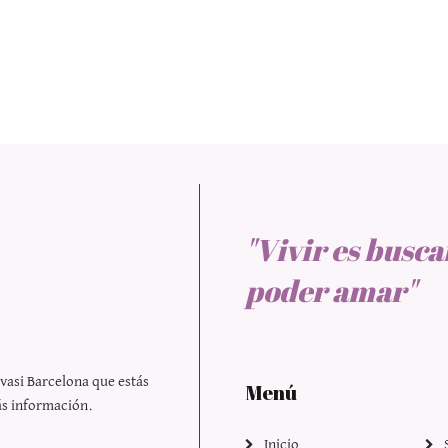
"Vivir es busca
poder amar"
rvasi Barcelona
que estás
Menú
ás información.
Inicio