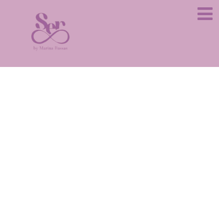
Quantum scio
y TDAH en
Barcelona